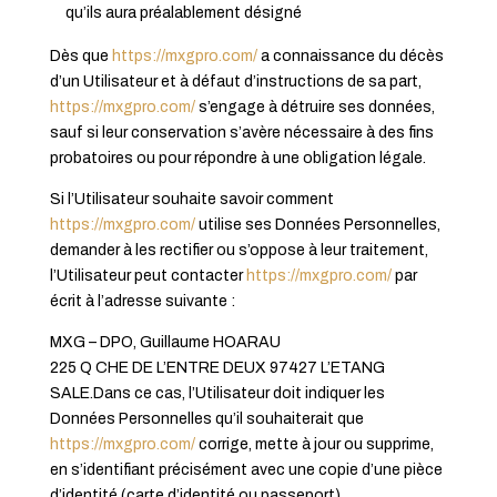
qu’ils aura préalablement désigné
Dès que
https://mxgpro.com/
a connaissance du décès
d’un Utilisateur et à défaut d’instructions de sa part,
https://mxgpro.com/
s’engage à détruire ses données,
sauf si leur conservation s’avère nécessaire à des fins
probatoires ou pour répondre à une obligation légale.
Si l’Utilisateur souhaite savoir comment
https://mxgpro.com/
utilise ses Données Personnelles,
demander à les rectifier ou s’oppose à leur traitement,
l’Utilisateur peut contacter
https://mxgpro.com/
par
écrit à l’adresse suivante :
MXG – DPO, Guillaume HOARAU
225 Q CHE DE L’ENTRE DEUX 97427 L’ETANG
SALE.Dans ce cas, l’Utilisateur doit indiquer les
Données Personnelles qu’il souhaiterait que
https://mxgpro.com/
corrige, mette à jour ou supprime,
en s’identifiant précisément avec une copie d’une pièce
d’identité (carte d’identité ou passeport).